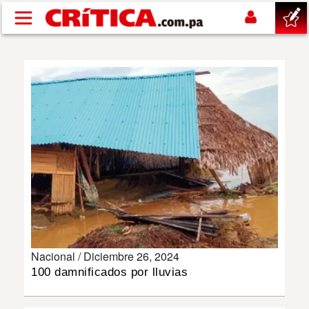
Pasar al contenido principal
buscar
SUCESOS
NACIONAL
POLÍTICA
SHOW
Nacional /
Diciembre 26, 2024
DEPORTES
100 damnificados por lluvias
MUNDO