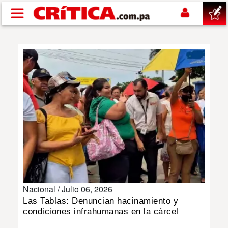
Pasar al contenido principal
buscar
SUCESOS
NACIONAL
POLÍTICA
SHOW
Nacional /
Julio 06, 2026
DEPORTES
Las Tablas: Denuncian hacinamiento y
condiciones infrahumanas en la cárcel
MUNDO