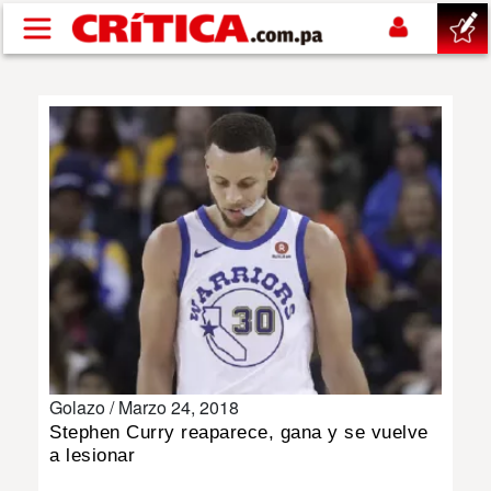
Pasar al contenido principal
buscar
SUCESOS
NACIONAL
POLÍTICA
SHOW
Golazo /
Marzo 24, 2018
DEPORTES
Stephen Curry reaparece, gana y se vuelve
a lesionar
MUNDO