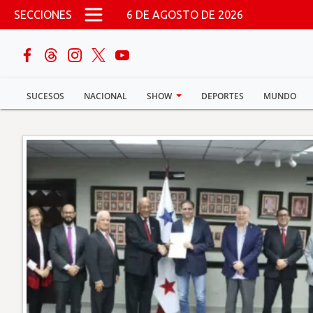
Pasar al contenido principal
SECCIONES
6 DE AGOSTO DE 2026
buscar
SUCESOS
NACIONAL
SHOW
DEPORTES
MUNDO
Sucesos
Nacional
Política
Show
Deportes
Mundo