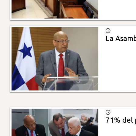
La Asamb
71% del 