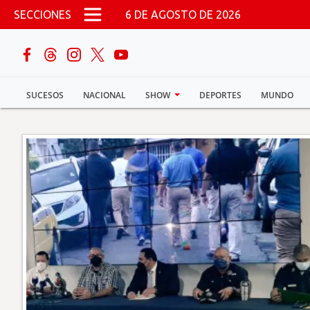
Pasar al contenido principal
SECCIONES
6 DE AGOSTO DE 2026
buscar
SUCESOS
NACIONAL
SHOW
DEPORTES
MUNDO
Sucesos
Nacional
Política
Show
Deportes
Mundo