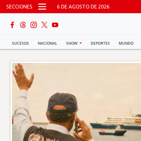
Pasar al contenido principal
SECCIONES
6 DE AGOSTO DE 2026
buscar
SUCESOS
NACIONAL
SHOW
DEPORTES
MUNDO
Sucesos
Nacional
Política
Show
Deportes
Mundo