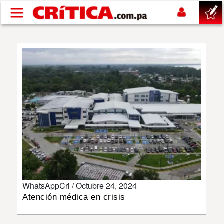
Pasar al contenido principal
buscar
SUCESOS
NACIONAL
POLÍTICA
SHOW
WhatsAppCri /
Octubre 24, 2024
DEPORTES
Atención médica en crisis
MUNDO