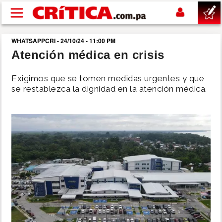
Pasar al contenido principal
WHATSAPPCRI - 24/10/24 - 11:00 PM
buscar
Atención médica en crisis
SUCESOS
Exigimos que se tomen medidas urgentes y que
se restablezca la dignidad en la atención médica.
NACIONAL
POLÍTICA
SHOW
DEPORTES
MUNDO