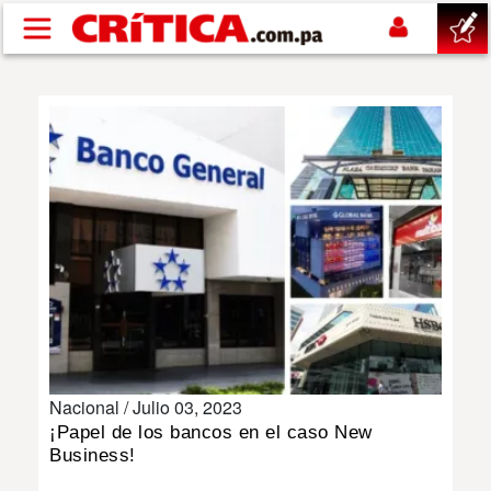
Pasar al contenido principal
buscar
SUCESOS
NACIONAL
POLÍTICA
SHOW
Nacional /
Julio 03, 2023
DEPORTES
¡Papel de los bancos en el caso New
Business!
MUNDO