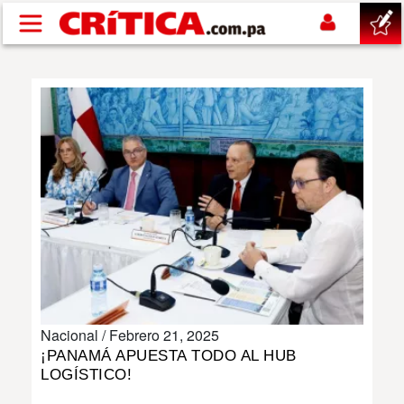
Pasar al contenido principal
buscar
SUCESOS
NACIONAL
POLÍTICA
SHOW
Nacional /
Febrero 21, 2025
DEPORTES
¡PANAMÁ APUESTA TODO AL HUB
LOGÍSTICO!
MUNDO