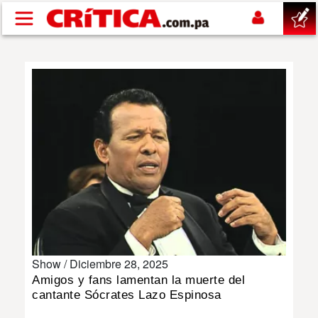
Pasar al contenido principal
buscar
SUCESOS
NACIONAL
POLÍTICA
SHOW
Show /
Diciembre 28, 2025
DEPORTES
Amigos y fans lamentan la muerte del
cantante Sócrates Lazo Espinosa
MUNDO