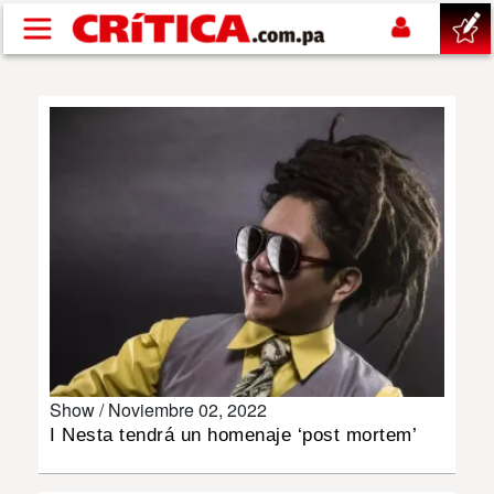
Pasar al contenido principal
buscar
SUCESOS
NACIONAL
POLÍTICA
SHOW
Show /
Noviembre 02, 2022
DEPORTES
I Nesta tendrá un homenaje ‘post mortem’
MUNDO