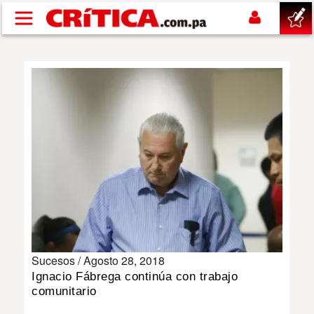
Pasar al contenido principal
buscar
SUCESOS
NACIONAL
POLÍTICA
SHOW
Sucesos /
Agosto 28, 2018
DEPORTES
Ignacio Fábrega continúa con trabajo
comunitario
MUNDO