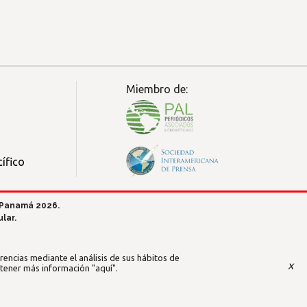
Miembro de:
ífico
 Panamá 2026.
lar.
encias mediante el análisis de sus hábitos de
x
btener más información
"aquí"
.