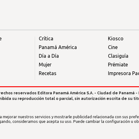
e
Crítica
Kiosco
Panamá América
Cine
Día a Día
Clasiguía
Mujer
Prémiate
Recetas
Impresora Pac
rechos reservados Editora Panamá América S.A. - Ciudad de Panamá -
hibida su reproducción total o parcial, sin autorización escrita de su titu
a mejorar nuestros servicios y mostrarle publicidad relacionada con sus prefer
gando, consideramos que acepta su uso. Puede cambiar la configuración u o