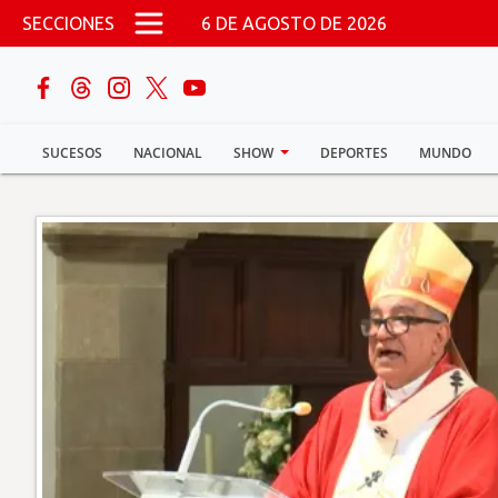
Pasar al contenido principal
SECCIONES
6 DE AGOSTO DE 2026
buscar
SUCESOS
NACIONAL
SHOW
DEPORTES
MUNDO
Sucesos
Nacional
Política
Show
Deportes
Mundo