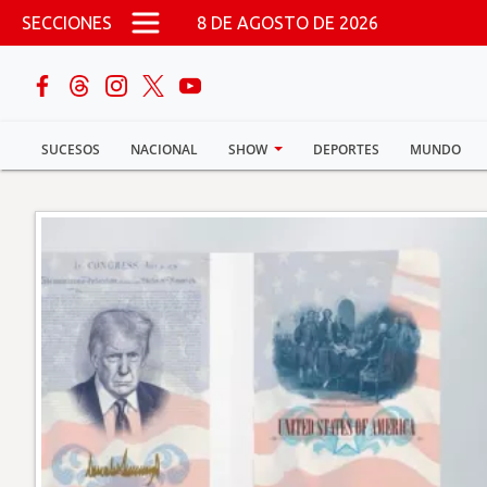
Pasar al contenido principal
SECCIONES
8 DE AGOSTO DE 2026
buscar
SUCESOS
NACIONAL
SHOW
DEPORTES
MUNDO
Sucesos
Nacional
Política
Show
Deportes
Mundo