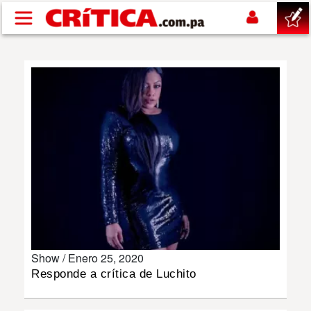
Pasar al contenido principal
buscar
SUCESOS
NACIONAL
POLÍTICA
SHOW
Show /
Enero 25, 2020
DEPORTES
Responde a crítica de Luchito
MUNDO