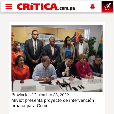
Pasar al contenido principal
buscar
SUCESOS
NACIONAL
POLÍTICA
SHOW
Provincias /
Diciembre 23, 2022
DEPORTES
Miviot presenta proyecto de intervención
urbana para Colón
MUNDO