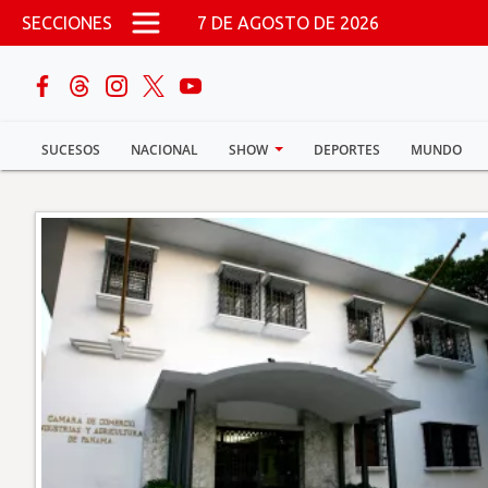
Pasar al contenido principal
SECCIONES
7 DE AGOSTO DE 2026
buscar
SUCESOS
NACIONAL
SHOW
DEPORTES
MUNDO
Sucesos
Nacional
Política
Show
Deportes
Mundo