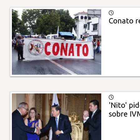
Conato r
'Nito' pi
sobre IV