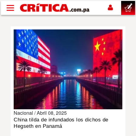
Pasar al contenido principal
buscar
SUCESOS
NACIONAL
POLÍTICA
SHOW
Nacional /
Abril 08, 2025
DEPORTES
China tilda de infundados los dichos de
Hegseth en Panamá
MUNDO