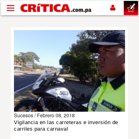
Pasar al contenido principal
buscar
SUCESOS
NACIONAL
POLÍTICA
SHOW
Sucesos /
Febrero 08, 2018
DEPORTES
Vigilancia en las carreteras e inversión de
carriles para carnaval
MUNDO