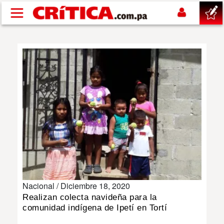
Pasar al contenido principal
buscar
SUCESOS
NACIONAL
POLÍTICA
SHOW
Nacional /
Diciembre 18, 2020
DEPORTES
Realizan colecta navideña para la
comunidad indígena de Ipetí en Tortí
MUNDO