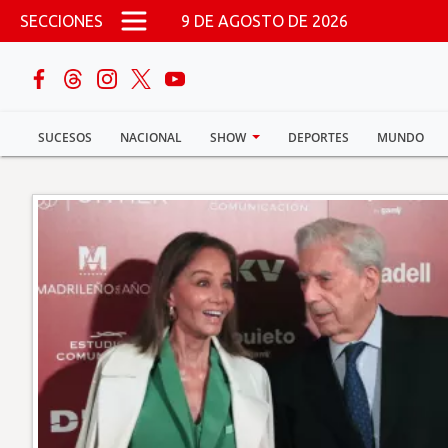
Pasar al contenido principal
SECCIONES
9 DE AGOSTO DE 2026
buscar
SUCESOS
NACIONAL
SHOW
DEPORTES
MUNDO
Sucesos
Nacional
Política
Show
Deportes
Mundo