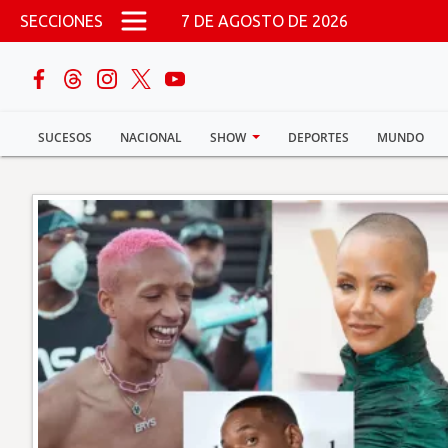
Pasar al contenido principal
SECCIONES
7 DE AGOSTO DE 2026
buscar
SUCESOS
NACIONAL
SHOW
DEPORTES
MUNDO
Sucesos
Nacional
Política
Show
Deportes
Mundo