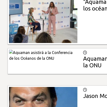
"Aquaman
los océa
Aquaman 
la ONU
Jason Mo