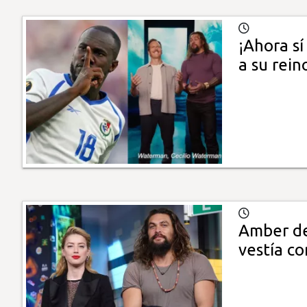
¡Ahora s
a su rein
Amber de
vestía c