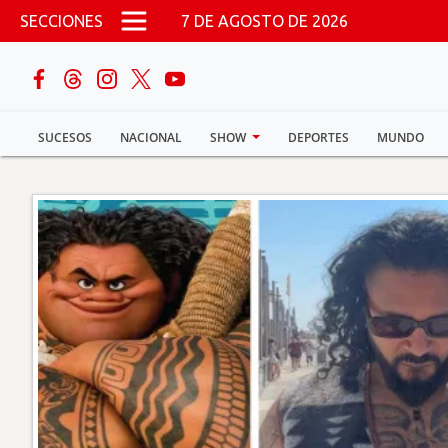
Pasar al contenido principal
SECCIONES
7 DE AGOSTO DE 2026
buscar
SUCESOS
NACIONAL
SHOW
DEPORTES
MUNDO
Sucesos
Nacional
Política
Show
Deportes
Mundo