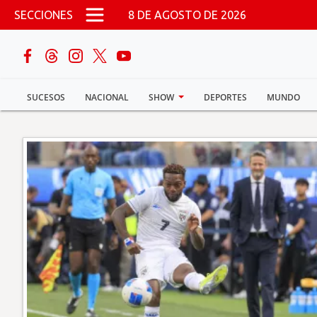
Pasar al contenido principal
SECCIONES
8 DE AGOSTO DE 2026
buscar
SUCESOS
NACIONAL
SHOW
DEPORTES
MUNDO
Sucesos
Nacional
Política
Show
Deportes
Mundo