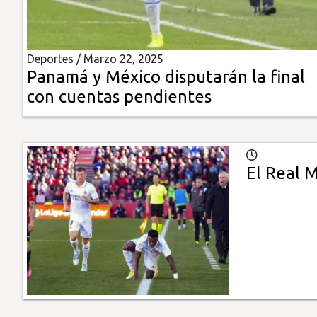
Insólitas
Deportes /
Marzo 22, 2025
Multimedia
Panamá y México disputarán la final
con cuentas pendientes
Impreso
El Real M