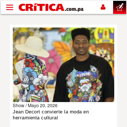
Pasar al contenido principal
buscar
SUCESOS
NACIONAL
POLÍTICA
SHOW
Show /
Mayo 20, 2026
DEPORTES
Jean Decort convierte la moda en
herramienta cultural
MUNDO