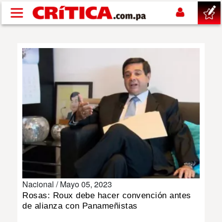
Pasar al contenido principal
buscar
SUCESOS
NACIONAL
POLÍTICA
SHOW
Nacional /
Mayo 05, 2023
DEPORTES
Rosas: Roux debe hacer convención antes
de alianza con Panameñistas
MUNDO