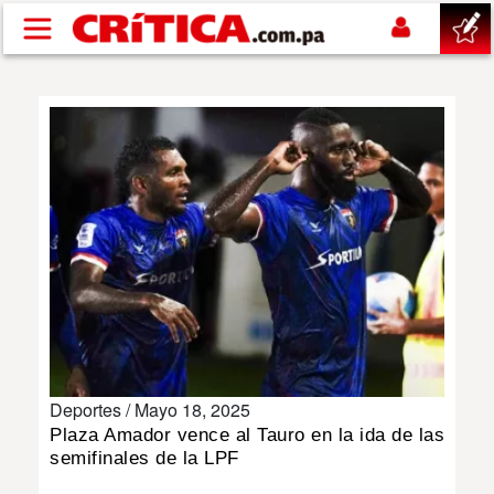
Pasar al contenido principal
buscar
SUCESOS
NACIONAL
POLÍTICA
SHOW
Deportes /
Mayo 18, 2025
DEPORTES
Plaza Amador vence al Tauro en la ida de las
semifinales de la LPF
MUNDO