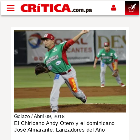
Pasar al contenido principal
buscar
SUCESOS
NACIONAL
POLÍTICA
SHOW
Golazo /
Abril 09, 2018
DEPORTES
El Chiricano Andy Otero y el dominicano
José Almarante, Lanzadores del Año
MUNDO