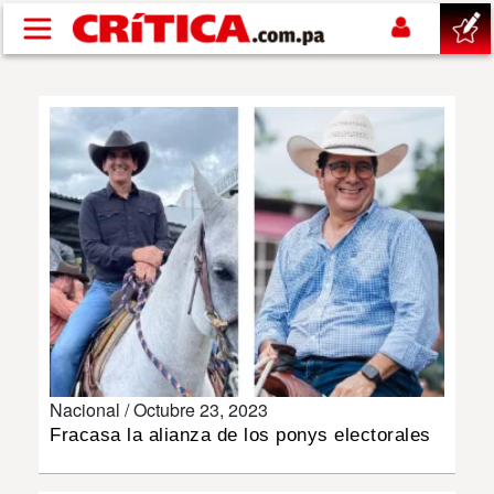
Pasar al contenido principal
buscar
SUCESOS
NACIONAL
POLÍTICA
SHOW
Nacional /
Octubre 23, 2023
DEPORTES
Fracasa la alianza de los ponys electorales
MUNDO