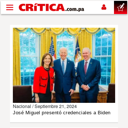
Pasar al contenido principal
buscar
SUCESOS
NACIONAL
POLÍTICA
SHOW
Nacional /
Septiembre 21, 2024
DEPORTES
José Miguel presentó credenciales a Biden
MUNDO