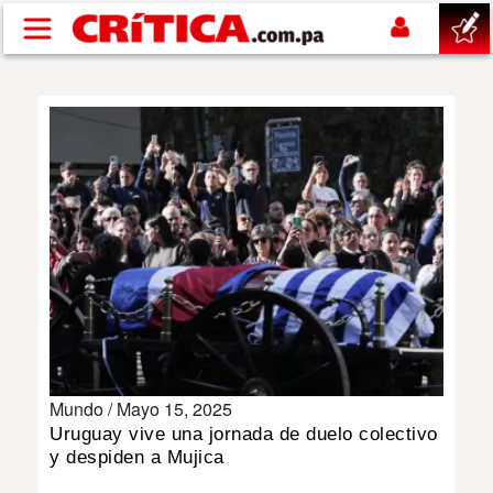
Pasar al contenido principal
buscar
SUCESOS
NACIONAL
POLÍTICA
SHOW
Mundo /
Mayo 15, 2025
DEPORTES
Uruguay vive una jornada de duelo colectivo
y despiden a Mujica
MUNDO