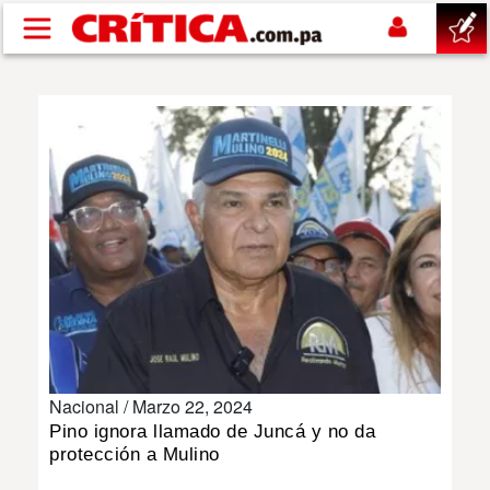
Pasar al contenido principal
buscar
SUCESOS
NACIONAL
POLÍTICA
SHOW
Nacional /
Marzo 22, 2024
DEPORTES
Pino ignora llamado de Juncá y no da
protección a Mulino
MUNDO