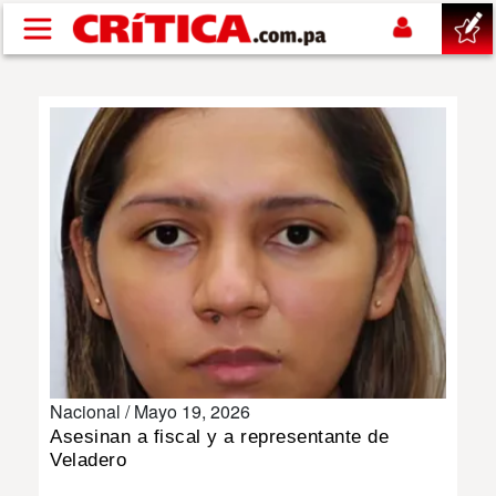
Pasar al contenido principal
buscar
SUCESOS
NACIONAL
POLÍTICA
SHOW
Nacional /
Mayo 19, 2026
DEPORTES
Asesinan a fiscal y a representante de
Veladero
MUNDO