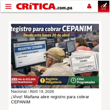
Pasar al contenido principal
buscar
SUCESOS
NACIONAL
POLÍTICA
SHOW
Nacional /
Abril 19, 2026
DEPORTES
¡Vivo! Mañana abre registro para cobrar
CEPANIM
MUNDO