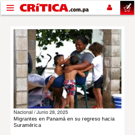
Pasar al contenido principal
buscar
SUCESOS
NACIONAL
POLÍTICA
SHOW
Nacional /
Junio 28, 2025
DEPORTES
Migrantes en Panamá en su regreso hacia
Suramérica
MUNDO