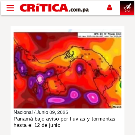
Pasar al contenido principal
buscar
SUCESOS
NACIONAL
POLÍTICA
SHOW
Nacional /
Junio 09, 2025
DEPORTES
Panamá bajo aviso por lluvias y tormentas
hasta el 12 de junio
MUNDO