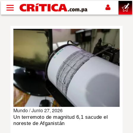
Pasar al contenido principal
buscar
SUCESOS
NACIONAL
POLÍTICA
SHOW
Mundo /
Junio 27, 2026
DEPORTES
Un terremoto de magnitud 6,1 sacude el
noreste de Afganistán
MUNDO