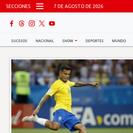
Pasar al contenido principal
SECCIONES
7 DE AGOSTO DE 2026
buscar
SUCESOS
NACIONAL
SHOW
DEPORTES
MUNDO
Sucesos
Nacional
Política
Show
Deportes
Mundo