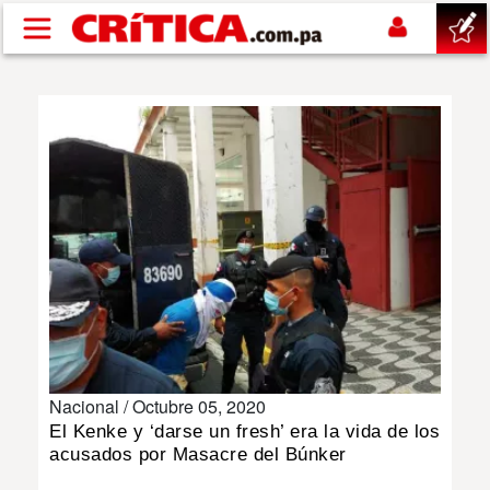
Pasar al contenido principal
buscar
SUCESOS
NACIONAL
POLÍTICA
SHOW
Nacional /
Octubre 05, 2020
DEPORTES
El Kenke y ‘darse un fresh’ era la vida de los
acusados por Masacre del Búnker
MUNDO