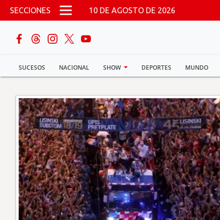
Pasar al contenido principal
SECCIONES
10 DE AGOSTO DE 2026
buscar
SUCESOS
NACIONAL
SHOW
DEPORTES
MUNDO
Sucesos
Nacional
Política
Show
Deportes
Mundo