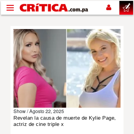
Pasar al contenido principal
buscar
SUCESOS
NACIONAL
POLÍTICA
SHOW
Show /
Agosto 22, 2025
DEPORTES
Revelan la causa de muerte de Kylie Page,
actriz de cine triple x
MUNDO