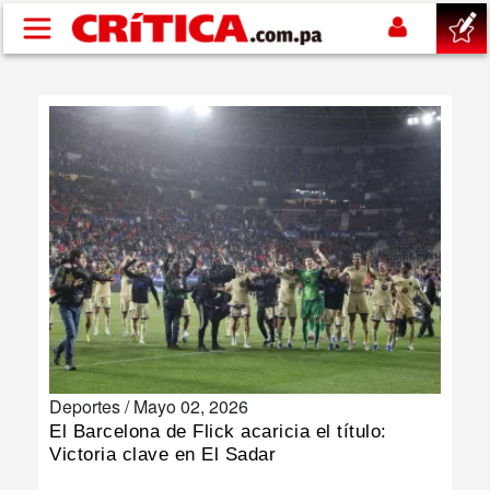
Pasar al contenido principal
buscar
SUCESOS
NACIONAL
POLÍTICA
SHOW
Deportes /
Mayo 02, 2026
DEPORTES
El Barcelona de Flick acaricia el título:
Victoria clave en El Sadar
MUNDO