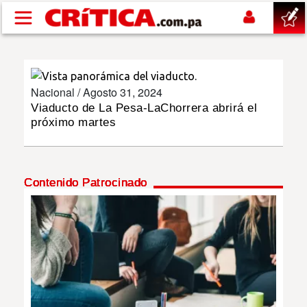
Pasar al contenido principal
buscar
Nacional /
Agosto 31, 2024
SUCESOS
Viaducto de La Pesa-LaChorrera abrirá el
próximo martes
NACIONAL
POLÍTICA
Contenido Patrocinado
SHOW
DEPORTES
MUNDO