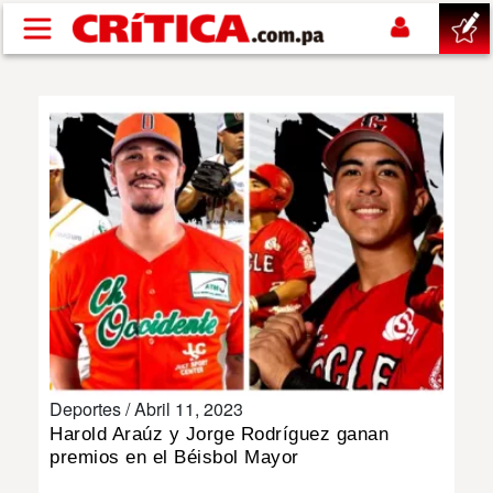
Pasar al contenido principal
buscar
SUCESOS
NACIONAL
POLÍTICA
SHOW
Deportes /
Abril 11, 2023
DEPORTES
Harold Araúz y Jorge Rodríguez ganan
premios en el Béisbol Mayor
MUNDO