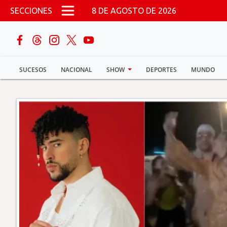
Pasar al contenido principal
SECCIONES
8 DE AGOSTO DE 2026
buscar
SUCESOS
NACIONAL
SHOW
DEPORTES
MUNDO
Sucesos
Nacional
Política
Show
Deportes
Mundo