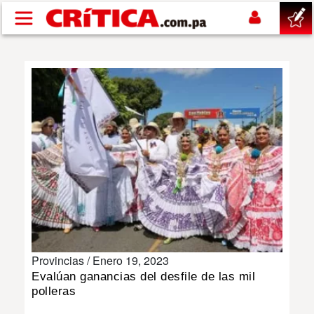
Pasar al contenido principal
buscar
SUCESOS
NACIONAL
POLÍTICA
SHOW
Provincias /
Enero 19, 2023
DEPORTES
Evalúan ganancias del desfile de las mil
polleras
MUNDO