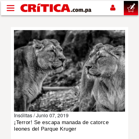
Pasar al contenido principal
buscar
SUCESOS
NACIONAL
POLÍTICA
SHOW
Insólitas /
Junio 07, 2019
DEPORTES
¡Terror! Se escapa manada de catorce
leones del Parque Kruger
MUNDO