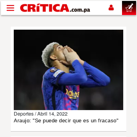
Pasar al contenido principal
buscar
SUCESOS
NACIONAL
POLÍTICA
SHOW
Deportes /
Abril 14, 2022
DEPORTES
Araujo: "Se puede decir que es un fracaso"
MUNDO