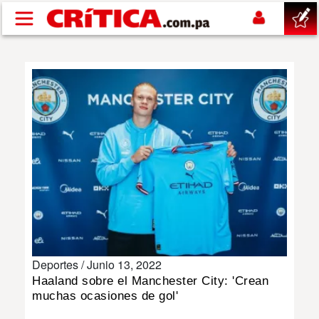
Pasar al contenido principal
buscar
SUCESOS
NACIONAL
POLÍTICA
SHOW
Deportes /
Junio 13, 2022
DEPORTES
Haaland sobre el Manchester City: 'Crean
muchas ocasiones de gol'
MUNDO